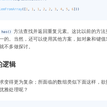
lemFromArray
([
1
, 
1
, 
1
, 
2
, 
2
, 
3
, 
4
, 
5
, 
6
用
方法查找并返回重复元素。这比以前的方法更有
has()
一的。当然，还可以使用其他方案，如对象和键值
就不多做探讨。
的逻辑
求变得更为复杂；所面临的数组类似下面这样，欲
优雅处理呢？