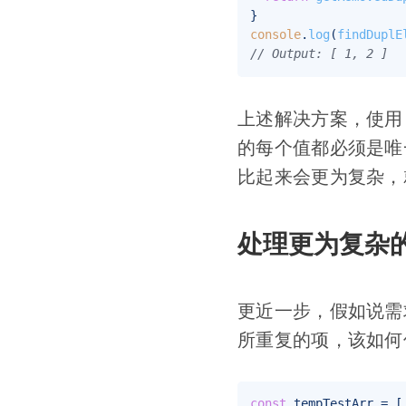
console
.
log
(
findDuplE
// Output: [ 1, 2 ]
上述解决方案，使
的每个值都必须是唯
比起来会更为复杂，
处理更为复杂
更近一步，假如说需
所重复的项，该如何
const
 tempTestArr = [
