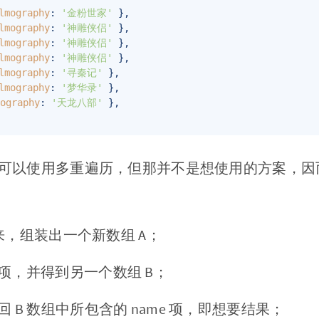
lmography
: 
'金粉世家'
 },

lmography
: 
'神雕侠侣'
 },

lmography
: 
'神雕侠侣'
 },

lmography
: 
'神雕侠侣'
 },

lmography
: 
'寻秦记'
 },

lmography
: 
'梦华录'
 },

mography
: 
'天龙八部'
 },

可以使用多重遍历，但那并不是想使用的方案，因
，组装出一个新数组 A；
项，并得到另一个数组 B；
 B 数组中所包含的 name 项，即想要结果；