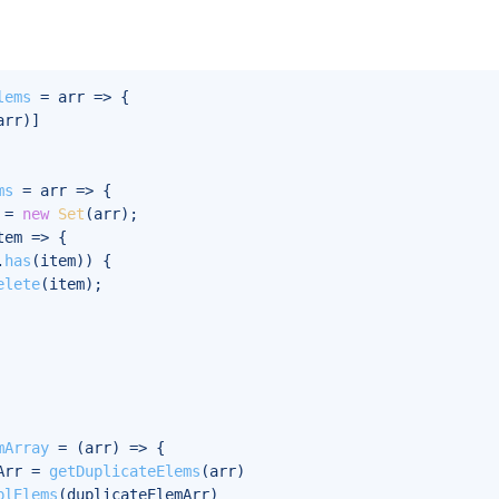
lems
 = arr => {

arr)]

ms
 = arr => {

 = 
new
Set
(arr);

tem
 =>
 {

.
has
(item)) {

elete
(item);

mArray
 = (
arr
) => {

Arr = 
getDuplicateElems
(arr)

plElems
(duplicateElemArr)
