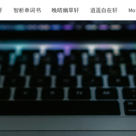
轩
智析单词书
晚晴幽草轩
逍遥自在轩
Mo