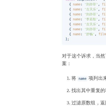
	{ 
name
: 
'刘亦菲'
, 
fi
	{ 
name
: 
'古天乐'
, 
fi
	{ 
name
: 
'刘亦菲'
, 
fi
	{ 
name
: 
'李若彤'
, 
fi
	{ 
name
: 
'古天乐'
, 
fi
	{ 
name
: 
'刘亦菲'
, 
fi
	{ 
name
: 
'舒畅'
, 
fil
对于这个诉求，当然
案：
将
项列出来
name
找出其中重复的
过滤原数组，返回