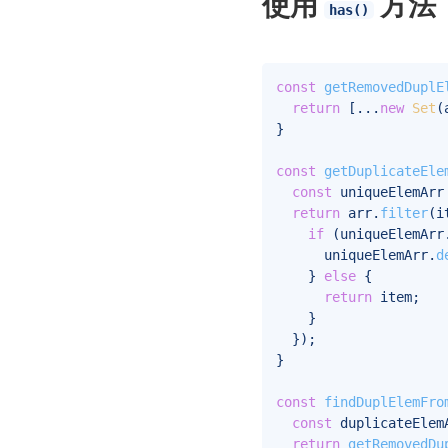
使用
方法
has()
const
getRemovedDuplE
return
 [...
new
Set
(
}

const
getDuplicateEle
const
 uniqueElemArr
return
 arr.
filter
(
i
if
 (uniqueElemArr
			uniqueElemArr.
d
		} 
else
 {

return
 item;

		}

	});

}

const
findDuplElemFro
const
 duplicateElem
return
getRemovedDu