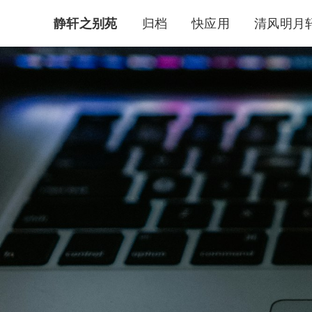
静轩之别苑
归档
快应用
清风明月