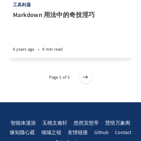
工具利器
Markdown 用法中的奇技淫巧
6 years ago
•
9 min read
Page 1 of 3
智能体漫游
玉桃文飨轩
悠然宜想亭
慧悟万象阁
缘知随心庭
倾城之链
友情链接
Github
Contact