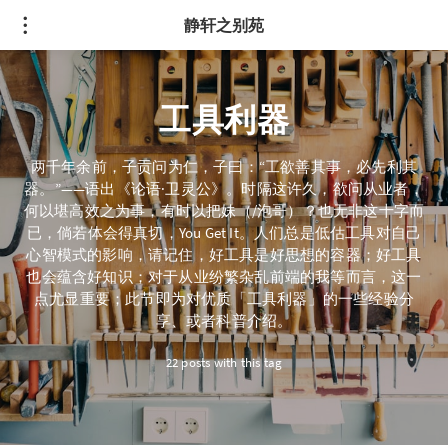
静轩之别苑
工具利器
两千年余前，子贡问为仁，子曰：“工欲善其事，必先利其
器。”——语出《论语·卫灵公》。时隔这许久，欲问从业者，
何以堪高效之为事，有时以把妹（/泡哥）？也无非这十字而
已，倘若体会得真切，You Get It。人们总是低估工具对自己
心智模式的影响，请记住，好工具是好思想的容器；好工具
也会蕴含好知识；对于从业纷繁杂乱前端的我等而言，这一
点尤显重要；此节即为对优质「工具利器」的一些经验分
享、或者科普介绍。
22 posts with this tag