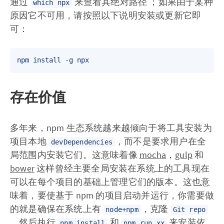
通过
来查看其绝对路径 ；如果由于某种
which npx
原因它不可用，请按照以下说明安装或更新它即
可：
存在价值
多年来，npm 生态系统越来越倾向于将工具安装为
项目本地
，而不是要求用户在全
devDependencies
局范围内安装它们。这意味着像
mocha
，
gulp
和
bower
这样曾经主要全局安装在系统上的工具现在
可以在每个项目的基础上管理它们的版本。这也意
味着，要使基于 npm 的项目启动并运行，你需要做
的就是确保在系统上有
，克隆
node+npm
Git repo
，然后执行
和
来安装依
npm install
npm run xx