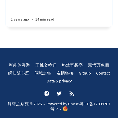
2 years ago
•
14 min read
智能体漫游
玉桃文飨轩
悠然宜想亭
慧悟万象阁
缘知随心庭
倾城之链
友情链接
Github
Contact
Data & privacy
静轩之别苑
© 2026 • Powered by
Ghost
粤ICP备17099767
号-2
•