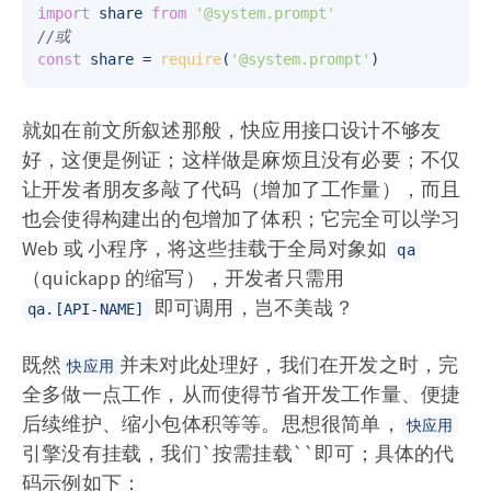
import
 share 
from
'@system.prompt'
//或 
const
 share = 
require
(
'@system.prompt'
就如在前文所叙述那般，快应用接口设计不够友
好，这便是例证；这样做是麻烦且没有必要；不仅
让开发者朋友多敲了代码（增加了工作量），而且
也会使得构建出的包增加了体积；它完全可以学习
Web 或 小程序，将这些挂载于全局对象如
qa
（quickapp 的缩写），开发者只需用
即可调用，岂不美哉？
qa.[API-NAME]
既然
并未对此处理好，我们在开发之时，完
快应用
全多做一点工作，从而使得节省开发工作量、便捷
后续维护、缩小包体积等等。思想很简单，
快应用
引擎没有挂载，我们`按需挂载``即可；具体的代
码示例如下：