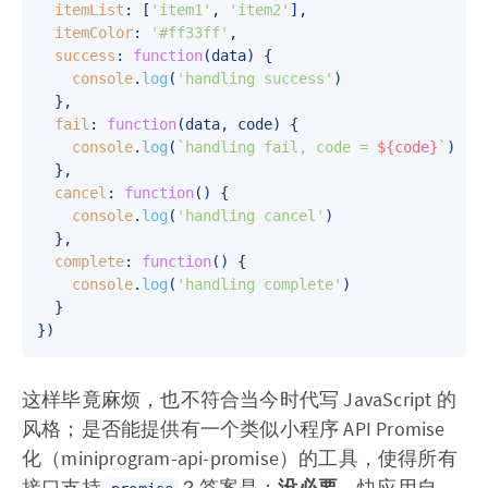
itemList
: [
'item1'
, 
'item2'
],

itemColor
: 
'#ff33ff'
,

success
: 
function
(
data
) {

console
.
log
(
'handling success'
)

  },

fail
: 
function
(
data, code
) {

console
.
log
(
`handling fail, code = 
${code}
`
)

  },

cancel
: 
function
(
) {

console
.
log
(
'handling cancel'
)

  },

complete
: 
function
(
) {

console
.
log
(
'handling complete'
)

  }

这样毕竟麻烦，也不符合当今时代写 JavaScript 的
风格；是否能提供有一个类似小程序 API Promise
化（miniprogram-api-promise）的工具，使得所有
接口支持
？答案是：
没必要
。快应用自