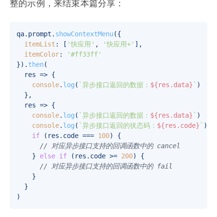
整的示例，来结束本篇分享：
qa.
prompt
.
showContextMenu
({

itemList
: [
'快应用'
, 
'快应用+'
],

itemColor
: 
'#ff33ff'
}).
then
(

res
 =>
 {

console
.
log
(
`异步接口返回的数据：
${res.data}
`
)

  },

res
 =>
 {

console
.
log
(
`异步接口返回的数据：
${res.data}
`
)

console
.
log
(
`异步接口返回的状态码：
${res.code}
`
)

if
 (res.
code
 === 
100
) {

// 对应异步接口支持的回调函数中的 cancel
    } 
else
if
 (res.
code
 >= 
200
) {

// 对应异步接口支持的回调函数中的 fail
    }

  }
