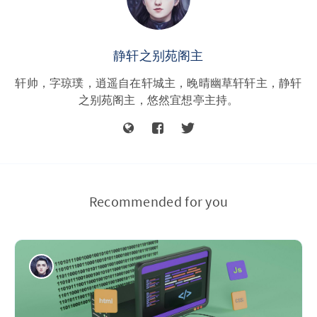
静轩之别苑阁主
轩帅，字琼璞，逍遥自在轩城主，晚晴幽草轩轩主，静轩
之别苑阁主，悠然宜想亭主持。
Recommended for you