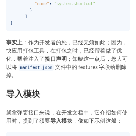
"name"
:
"system.shortcut"
}
]
}
事实上
：作为开发者的您，已经无须如此；因为，
快应用打包工具，在打包之时，已经帮着做了优
化，帮着注入了
接口声明
；知晓这一点后，您大可
以将
文件中的 features 字段给删除
manifest.json
掉。
导入模块
就拿
弹窗接口
来说，在开发文档中，它介绍如何使
用时，提到了须要
导入模块
，像如下示例这般：