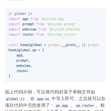
// global.js
import
 app 
from
'@system.app'
import
 prompt 
from
'@system.prompt'
import
 webview 
from
'@system.webview'
import
 router 
from
'@system.router'
const
 hook2global = 
global
.
__proto__
 || 
global
hook2global.
qa
 = {

    app,

    prompt,

    webview,

    router

如上代码示例，可以将代码封装于单独文件如
，在
中导入即可。之后就可以在
global.js
app.ux
项目代码中无忧使用了：
，
。相
qa.app
qa.router