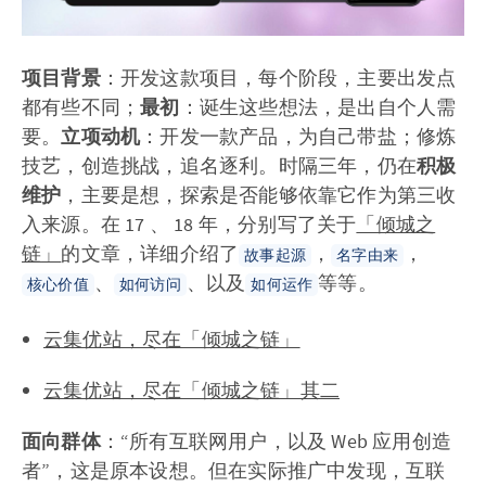
项目背景
：开发这款项目，每个阶段，主要出发点
都有些不同；
最初
：诞生这些想法，是出自个人需
要。
立项动机
：开发一款产品，为自己带盐；修炼
技艺，创造挑战，追名逐利。时隔三年，仍在
积极
维护
，主要是想，探索是否能够依靠它作为第三收
入来源。在 17 、 18 年，分别写了关于
「倾城之
链」
的文章，详细介绍了
，
，
故事起源
名字由来
、
、以及
等等。
核心价值
如何访问
如何运作
云集优站，尽在「倾城之链」
云集优站，尽在「倾城之链」其二
面向群体
：“所有互联网用户，以及 Web 应用创造
者”，这是原本设想。但在实际推广中发现，互联