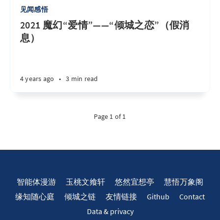
见闻感悟
2021 魔幻“爱情”——“倾城之恋”（假消
息）
4 years ago
•
3 min read
Page 1 of 1
智能体漫游
玉桃文飨轩
悠然宜想亭
慧悟万象阁
缘知随心庭
倾城之链
友情链接
Github
Contact
Data & privacy